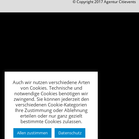
© Copyright 2017 Agentur Citievents
Auch wir nutzen verschiedene Arten
von Cookies. Technische und
notwendige Cookies benötigen wir
zwingend. Sie können jederzeit den
verschiedenen Cookie-Kategorien
Ihre Zustimmung oder Ablehnung
erteilen oder nur ganz gezielt
bestimmte Cookies zulassen.
Allen zustimmen
Datenschutz